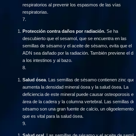
respiratorios al prevenir los espasmos de las vías 
respiratorias.
7
.
Protección contra daños por radiación. 
Se ha 
descubierto que el sesamol, que se encuentra en las 
semillas de sésamo y el aceite de sésamo, evita que el 
ADN sea dañado por la radiación. También previene el da
a los intestinos y al bazo.
8
.
Salud ósea
. Las semillas de sésamo contienen zinc que 
aumenta la densidad mineral ósea y la salud ósea. La 
deficiencia de este mineral puede causar osteoporosis en 
área de la cadera y la columna vertebral. Las semillas de 
sésamo son una gran fuente de calcio, un oligoelemento 
que es vital para la salud ósea.
9
.
Salud oral.
 Las semillas de sésamo y el aceite de semilla