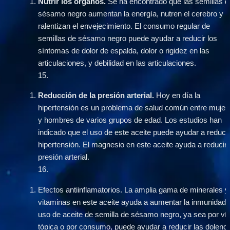
Nutrir los órganos.
 Se ha encontrado que las semillas de
sésamo negro aumentan la energía, nutren el cerebro y 
ralentizan el envejecimiento. El consumo regular de 
semillas de sésamo negro puede ayudar a reducir los 
síntomas de dolor de espalda, dolor o rigidez en las 
articulaciones, y debilidad en las articulaciones.
15
.
Reducción de la presión arterial. 
Hoy en día la 
hipertensión es un problema de salud común entre mujere
y hombres de varios grupos de edad. Los estudios han 
indicado que el uso de este aceite puede ayudar a reducir 
hipertensión. El magnesio en este aceite ayuda a reducir l
presión arterial. 
16
.
Efectos antiinflamatorios. La amplia gama de minerales y 
vitaminas en este aceite ayuda a aumentar la inmunidad. 
uso de aceite de semilla de sésamo negro, ya sea por vía
tópica o por consumo, puede ayudar a reducir las dolenci