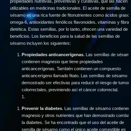
propiedades nutritivas, preventivas y curativas, que las hacen 
utilizables en medicinas tradicionales. El aceite de semilla de 
sésamo es una rica fuente de fitonutrientes como ácidos grasos
omega-6, antioxidantes fenólicos flavonoides, vitaminas y fibra 
dietética. Estas semillas, por lo tanto, ofrecen una variedad de 
beneficios. Los beneficios para la salud de las semillas de 
sésamo incluyen los siguientes:
Propiedades anticancerígenas.
 Las semillas de sésamo
contienen magnesio que tiene propiedades 
anticancerígenas. También contienen un compuesto 
anticancerígeno llamado fitato. Las semillas de sésamo h
demostrado ser efectivas para reducir el riesgo de tumore
colorrectales, previniendo así el cáncer colorrectal.
1
.
Prevenir la diabetes. 
Las semillas de sésamo contienen 
magnesio y otros nutrientes que han demostrado combatir
la diabetes. Se ha encontrado que el uso del aceite de 
semilla de sésamo como el único aceite comestible es 