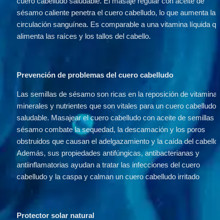
cuero cabelludo saludable. El masaje regular con aceite de 
sésamo caliente penetra el cuero cabelludo, lo que aumenta la 
circulación sanguínea. Es comparable a una vitamina líquida qu
alimenta las raíces y los tallos del cabello.
Prevención de problemas del cuero cabelludo 
Las semillas de sésamo son ricas en la reposición de vitaminas,
minerales y nutrientes que son vitales para un cuero cabelludo 
saludable. Masajear el cuero cabelludo con aceite de semillas d
sésamo combate la sequedad, la descamación y los poros 
obstruidos que causan el adelgazamiento y la caída del cabello.
Además, sus propiedades antifúngicas, antibacterianas y 
antiinflamatorias ayudan a tratar las infecciones del cuero 
cabelludo y la caspa y calman un cuero cabelludo irritado
Protector solar natural 