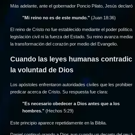
Más adelante, ante el gobernador Poncio Pilato, Jesús declaró:
"Mi reino no es de este mundo."
 (Juan 18:36)
El reino de Cristo no fue establecido mediante el poder político, l
legislación civil ni la fuerza del Estado. Su reino avanza mediant
la transformación del corazón por medio del Evangelio.
Cuando las leyes humanas contradice
la voluntad de Dios
Los apóstoles enfrentaron autoridades civiles que les prohibiero
predicar acerca de Cristo. Su respuesta fue clara:
"Es necesario obedecer a Dios antes que a los 
hombres."
 (Hechos 5:29)
Este principio aparece repetidamente en la Biblia.
Daniel continuó orando a Dios aun cuando un decreto del rey lo 