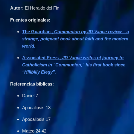
Autor:
 El Heraldo del Fin
Fuentes originales:
The Guardian ,
Communion by JD Vance review – a
strange, poignant book about faith and the modern
world.
Associated Press ,
JD Vance writes of journey to
Catholicism in "Communion," his first book since
"Hillbilly Elegy".
Referencias bíblicas:
Daniel 7
Apocalipsis 13
Apocalipsis 17
Mateo 24:42