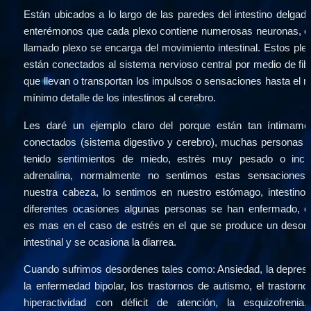
Están ubicados a lo largo de las paredes del intestino delgado,
enterémonos que cada plexo contiene numerosas neuronas, es
llamado plexo se encarga del movimiento intestinal. Estos plex
están conectados al sistema nervioso central por medio de fibr
que llevan o transportan los impulsos o sensaciones hasta el m
mínimo detalle de los intestinos al cerebro.
Les daré un ejemplo claro del porque están tan íntimamen
conectados (sistema digestivo y cerebro), muchas personas h
tenido sentimientos de miedo, estrés muy pesado o inclu
adrenalina, normalmente no sentimos estas sensaciones 
nuestra cabeza, lo sentimos en nuestro estómago, intestino; 
diferentes ocasiones algunas personas se han enfermado, es
es mas en el caso de estrés en el que se produce un desord
intestinal y se ocasiona la diarrea.
Cuando sufrimos desordenes tales como: Ansiedad, la depresió
la enfermedad bipolar, los trastornos de autismo, el trastorno 
hiperactividad con déficit de atención, la esquizofrenia, 