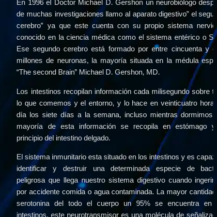
En 1996 el Doctor Michael D. Gershon un neurobiólogo despu
de muchas investigaciones llamo al aparato digestivo” el segun
cerebro” ya que este cuenta con su propio sistema nervios
conocido en la ciencia médica como el sistema entérico o SN
Ese segundo cerebro está formado por entre cincuenta y ci
millones de neuronas, la mayoría situada en la médula espina
“The second Brain” Michael D. Gershon, MD.
Los intestinos recopilan información cada milisegundo sobre to
lo que comemos y el entorno, y lo hace en veinticuatro horas 
día los siete días a la semana, incluso mientras dormimos. 
mayoría de esta información se recopila en estómago y 
principio del intestino delgado.
El sistema inmunitario esta situado en los intestinos y es capaz 
identificar y destruir una determinada especie de bacter
peligrosa que llega nuestro sistema digestivo cuando ingerim
por accidente comida o agua contaminada. La mayor cantidad 
serotonina del todo el cuerpo un 95% se encuentra en l
intestinos, este neurotransmisor es una molécula de señalizaci