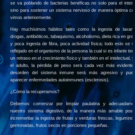
se va poblando de bacterias benéficas no solo para el intesti
sino para sostener un sistema nervioso de manera óptima co
vimos anteriormente.
Hay muchísimos hábitos tales como la ingesta de laxante
drogas, antibióticos, tabaquismo, alcoholismo, dieta rica en gras
y poca ingesta de fibra, poca actividad física; todo esto se ve
reflejado en el organismo de la persona la cual si es infante tend
un retraso en el crecimiento físico y también en el intelectual, y 
el adulto, la pérdida de peso será cada vez más evidente, 
desorden del sistema inmune será más agresivo y pued
aparecer enfermedades autoinmunes (esclerosis).
¿Cómo la recuperamos?
Debemos comenzar por limpiar paulatina y adecuadamen
nuestro sistema digestivo, de la manera más amable posibl
incrementar la ingesta de frutas y verduras frescas, leguminos
germinadas, frutos secos en porciones pequeñas.