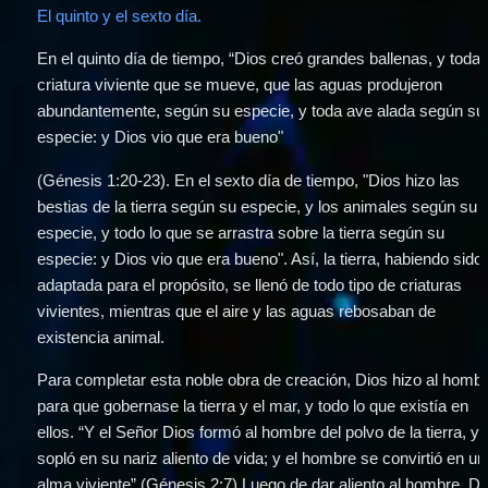
El quinto y el sexto día.
En el quinto día de tiempo, “Dios creó grandes ballenas, y toda 
criatura viviente que se mueve, que las aguas produjeron 
abundantemente, según su especie, y toda ave alada según su 
especie: y Dios vio que era bueno" 
(Génesis 1:20-23). En el sexto día de tiempo, "Dios hizo las 
bestias de la tierra según su especie, y los animales según su 
especie, y todo lo que se arrastra sobre la tierra según su 
especie: y Dios vio que era bueno". Así, la tierra, habiendo sido 
adaptada para el propósito, se llenó de todo tipo de criaturas 
vivientes, mientras que el aire y las aguas rebosaban de 
existencia animal. 
Para completar esta noble obra de creación, Dios hizo al hombr
para que gobernase la tierra y el mar, y todo lo que existía en 
ellos. “Y el Señor Dios formó al hombre del polvo de la tierra, y 
sopló en su nariz aliento de vida; y el hombre se convirtió en un 
alma viviente” (Génesis 2:7) Luego de dar aliento al hombre, Dio