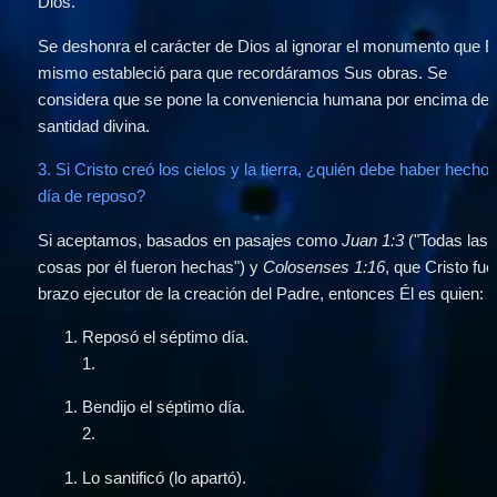
Dios.
Se deshonra el carácter de Dios al ignorar el monumento que Él
mismo estableció para que recordáramos Sus obras. Se 
considera que se pone la conveniencia humana por encima de l
santidad divina.
3. Si Cristo creó los cielos y la tierra, ¿quién debe haber hecho e
día de reposo?
Si aceptamos, basados en pasajes como 
Juan 1:3
 ("Todas las 
cosas por él fueron hechas") y 
Colosenses 1:16
, que Cristo fue 
brazo ejecutor de la creación del Padre, entonces Él es quien:
Reposó el séptimo día.
1
.
Bendijo el séptimo día.
2
.
Lo santificó (lo apartó).