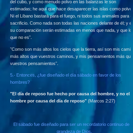
del cubo, y como menudo polvo en las balanzas le son 
estimadas; he aquí que hace desaparecer las islas como polvo.
Ni el Líbano bastará para el fuego, ni todos sus animales para el
sacrificio. Como nada son todas las naciones delante de él; y en
su comparación serán estimadas en menos que nada, y que lo 
que no es".
"Como son más altos los cielos que la tierra, así son mis camin
más altos que vuestros caminos, y mis pensamientos más que
vuestros pensamientos".
5.- Entonces, ¿fue diseñado el día sábado en favor de los 
hombres?
"El día de reposo fue hecho por causa del hombre, y no el 
hombre por causa del día de reposo"
 (Marcos 2:27)
El sábado fue diseñado para ser un recordatorio continuo de la
grandeza de Dios,