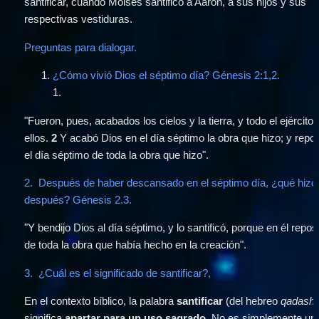
santificar, cuando Moisés santificó a Aaron, a sus hijos y sus 
respectivas vestiduras.
Preguntas para dialogar. 
¿Cómo vivió Dios el séptimo día? Génesis 2:1,2.
1
.
"Fueron, pues, acabados los cielos y la tierra, y todo el ejército 
ellos. 
2 
Y acabó Dios en el día séptimo la obra que hizo; y repos
el día séptimo de toda la obra que hizo".
2.  Después de haber descansado en el séptimo día, ¿qué hizo 
después? Génesis 2.3.
"Y bendijo Dios al día séptimo, y lo santificó, porque en él repos
de toda la obra que había hecho en la creación".
3.  ¿Cuál es el significado de santificar?,
En el contexto bíblico, la palabra 
santificar
 (del hebreo 
qadash
) 
significa 
apartar para un uso sagrado
. No es simplemente un 