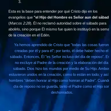
3
.
Esta es la base para entender por qué Cristo dijo en los 
evangelios que 
"el Hijo del Hombre es Señor aun del sábad
(
Marcos 2:28
). Él no reclamó autoridad sobre el sábado para 
abolirlo, sino porque Él mismo fue quien lo instituyó en la seman
de la creación en el Edén.
Ya hemos aprendido de Cristo que "todas las cosas fueron 
creadas por él y para él"; por tanto, él debe haber hecho el 
sábado. Entonces, Él "es Señor incluso del día de reposo". Est
no excluye al Padre de la creación y la elaboración del día 
sábado. Dios hizo los mundos por medio de Su Hijo. Ambos 
estuvieron unidos en la creación, como lo están en todo; y así l
hombres "deben honrar al Hijo como honran al Padre". Cuando e
día de reposo no se guarda, tanto el Padre como el Hijo son 
deshonrados.