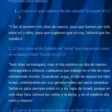
Preguntas para dialogar. 
¿Cuál es el gran objetivo del día sábado? Ezequiel 20:12.
1
.
"Y les di también mis días de reposo, para que fuesen por señal
entre mí y ellos, para que supiesen que yo soy Jehová que los 
santifico".
2. ¿Cómo sirve el día Sábado de "señal" para hacernos conocer
al verdadero Dios? Éxodo 31:15,17.
"Seis días se trabajará, mas el día séptimo es día de reposo 
consagrado a Jehová; cualquiera que trabaje en el día de reposo
ciertamente morirá. Guardarán, pues, el día de reposo los hijos 
Israel, celebrándolo por sus generaciones por pacto perpetuo. 
Señal es para siempre entre mí y los hijos de Israel; porque en 
seis días hizo Jehová los cielos y la tierra, y en el séptimo día 
cesó y reposó."
3. ¿Cuál es la característica distintiva de Dios? Salmos 96:4,5; 