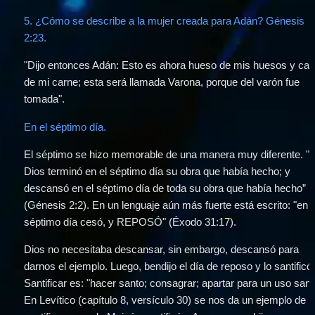
5. ¿Cómo se describe a la mujer creada para Adán? Génesis 
2:23.
"Dijo entonces Adán: Esto es ahora hueso de mis huesos y carn
de mi carne; esta será llamada Varona, porque del varón fue 
tomada".
En el séptimo día. 
El séptimo se hizo memorable de una manera muy diferente. "Y
Dios terminó en el séptimo día su obra que había hecho; y 
descansó en el séptimo día de toda su obra que había hecho” 
(Génesis 2:2). En un lenguaje aún más fuerte está escrito: "en el
séptimo día cesó, y REPOSÓ" (Éxodo 31:17). 
Dios no necesitaba descansar, sin embargo, descansó para 
darnos el ejemplo. Luego, bendijo el día de reposo y lo santificó.
Santificar es: "hacer santo; consagrar; apartar para un uso santo
En Levítico (capítulo 8, versículo 30) se nos da un ejemplo de 