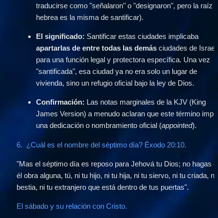
traducirse como "señalaron" o "designaron", pero la raíz 
hebrea es la misma de santificar).
El significado:
 Santificar estas ciudades implicaba 
apartarlas de entre todas las demás
 ciudades de Israel 
para una función legal y protectora específica. Una vez 
"santificada", esa ciudad ya no era solo un lugar de 
vivienda, sino un refugio oficial bajo la ley de Dios.
Confirmación:
 Las notas marginales de la KJV (King 
James Version) a menudo aclaran que este término implic
una dedicación o nombramiento oficial (
appointed
).
6.  ¿Cuál es el nombre del séptimo día? Éxodo 20:10.
"Mas el séptimo día es reposo para Jehová tu Dios; no hagas e
él obra alguna, tú, ni tu hijo, ni tu hija, ni tu siervo, ni tu criada, ni 
bestia, ni tu extranjero que está dentro de tus puertas".
El sábado y su relación con Cristo. 