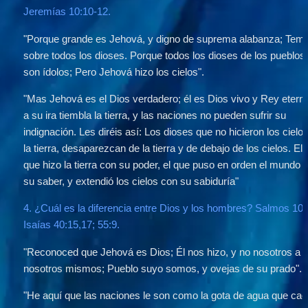
Jeremías 10:10-12.
"Porque grande es Jehová, y digno de suprema alabanza; Temib
sobre todos los dioses. Porque todos los dioses de los pueblos 
son ídolos; Pero Jehová hizo los cielos".
"Mas Jehová es el Dios verdadero; él es Dios vivo y Rey eterno
a su ira tiembla la tierra, y las naciones no pueden sufrir su 
indignación. Les diréis así: Los dioses que no hicieron los cielos 
la tierra, desaparezcan de la tierra y de debajo de los cielos. El 
que hizo la tierra con su poder, el que puso en orden el mundo c
su saber, y extendió los cielos con su sabiduría"
4. ¿Cuál es la diferencia entre Dios y los hombres? Salmos 100:
Isaías 40:15,17; 55:9.
"Reconoced que Jehová es Dios; Él nos hizo, y no nosotros a 
nosotros mismos; Pueblo suyo somos, y ovejas de su prado".
"He aquí que las naciones le son como la gota de agua que cae 