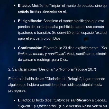
El acto:
 Moisés no "limpió"
señaló límites
 alrededor de él.
El significado:
 Santificar el monte significaba que esa 
porción de tierra quedaba prohibida para el uso común 
(pastoreo o tránsito). Se convirtió en un espacio "exclusiv
para el encuentro con Dios.
Confirmación:
 El versículo 23 dice explícitamente: 
"Seña
límites al monte, y santifícalo"
. Aquí, santificar es sinónim
de cercar o restringir para Dios.
2. Santificar como "Designar" o "Nombrar" (Josué 20:7)
Este texto habla de las "Ciudades de Refugio", lugares donde 
alguien que hubiera cometido un homicidio accidental podía 
protegerse.
El acto:
 El texto dice: 
"Entonces 
santificaron
 a Cedes... 
Siquem... y Quiriat-arba"
. (En la versión Reina Valera suel